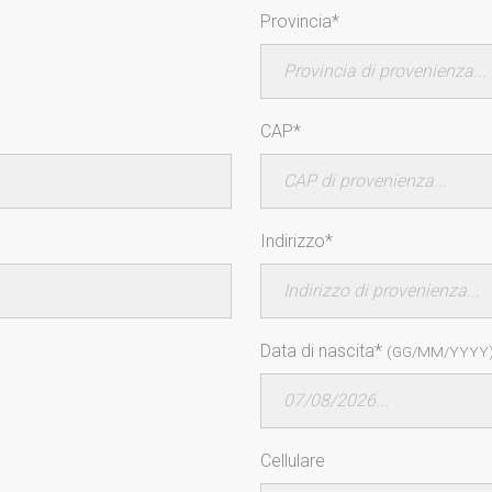
Provincia*
CAP*
Indirizzo*
Data di nascita*
(GG/MM/YYYY
Cellulare